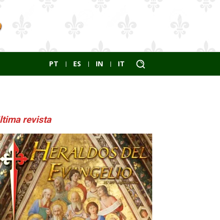
PT
ES
IN
IT
ltima revista