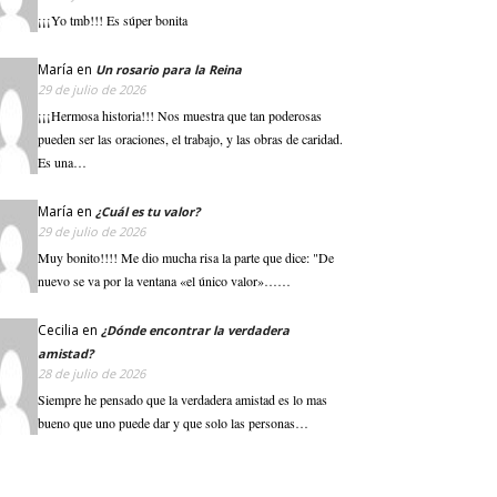
¡¡¡Yo tmb!!! Es súper bonita
María
en
Un rosario para la Reina
29 de julio de 2026
¡¡¡Hermosa historia!!! Nos muestra que tan poderosas
pueden ser las oraciones, el trabajo, y las obras de caridad.
Es una…
María
en
¿Cuál es tu valor?
29 de julio de 2026
Muy bonito!!!! Me dio mucha risa la parte que dice: "De
nuevo se va por la ventana «el único valor»……
Cecilia
en
¿Dónde encontrar la verdadera
amistad?
28 de julio de 2026
Siempre he pensado que la verdadera amistad es lo mas
bueno que uno puede dar y que solo las personas…