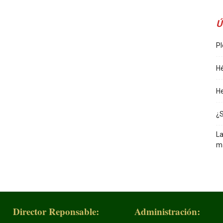
Ú
Pl
Hé
He
¿
La
m
Director Reponsable:
Administración: