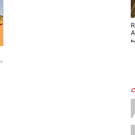
R
A
Re
23
C