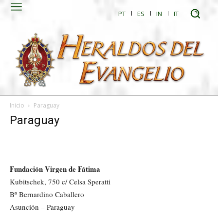
PT
ES
IN
IT
Inicio
Paraguay
Paraguay
Fundación Virgen de Fátima
Kubitschek, 750 c/ Celsa Speratti
Bº Bernardino Caballero
Asunción – Paraguay